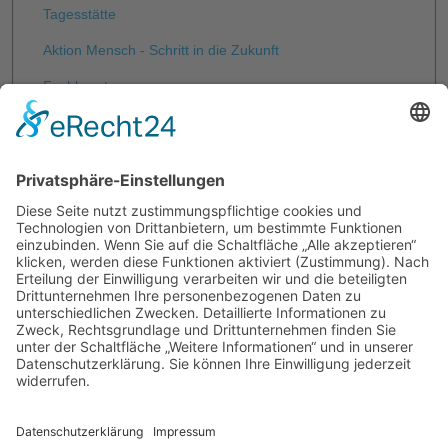
Tagesstätte
Aktion Mensch - Schritt in die Zukunft
Fachberatung
ErfrierungsschutzPLUS
Aufnahmehaus
Eingliederungsheim
Theaterprojekt "Platz da!"
Ambulant Betreutes Wohnen
Frauen in Not
Kranken-Appartement
Medizinische und hygienische Versorgung
Sonntagsessen
Unterstützung zur Wohnungssicherung im Landkreis