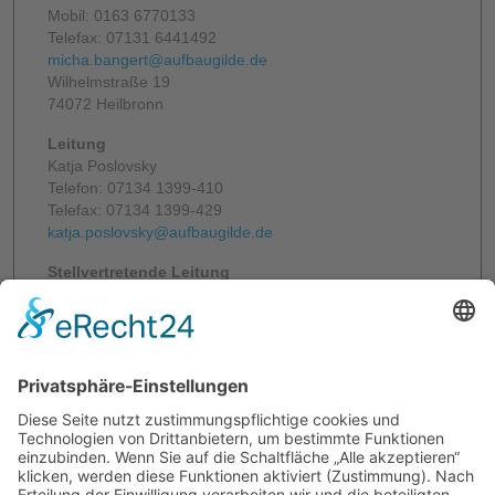
Mobil: 0163 6770133
Telefax: 07131 6441492
micha.bangert@aufbaugilde.de
Wilhelmstraße 19
74072 Heilbronn
Leitung
Katja Poslovsky
Telefon: 07134 1399-410
Telefax: 07134 1399-429
katja.poslovsky@aufbaugilde.de
Stellvertretende Leitung
Kim Fietz
Telefon: 07134 13994-11
Mobil: 0163 6770159
Telefax: 07134 1399-429
kim.fietz@aufbaugilde.de
Verwaltung
Kosar Ahmad
Telefon: 07134 1399-414
Telefax: 071341 399-429