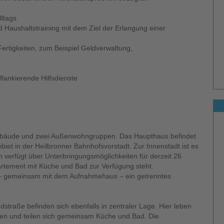
lltags
d Haushaltstraining mit dem Ziel der Erlangung einer
Fertigkeiten, zum Beispiel Geldverwaltung,
flankierende Hilfsdienste
ebäude und zwei Außenwohngruppen. Das Haupthaus befindet
iet in der Heilbronner Bahnhofsvorstadt. Zur Innenstadt ist es
verfügt über Unterbringungsmöglichkeiten für derzeit 26
artement mit Küche und Bad zur Verfügung steht.
 – gemeinsam mit dem Aufnahmehaus – ein getrenntes
raße befinden sich ebenfalls in zentraler Lage. Hier leben
n und teilen sich gemeinsam Küche und Bad. Die