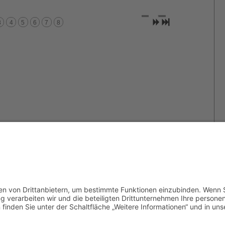
.
3
4
5
6
7
8
Archiv