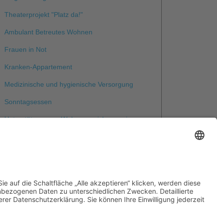
Theaterprojekt "Platz da!"
Ambulant Betreutes Wohnen
Frauen in Not
Kranken-Appartement
Medizinische und hygienische Versorgung
Sonntagsessen
Unterstützung zur Wohnungssicherung im
Landkreis Heilbronn