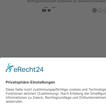
Wohngemeinschaft Südstraße ist abstinenzorientiert
1
2
Impressum
Datenschutz