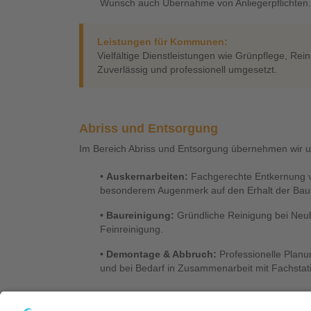
Wunsch auch Übernahme von Anliegerpflichten.
Leistungen für Kommunen:
Vielfältige Dienstleistungen wie Grünpflege, Re
Zuverlässig und professionell umgesetzt.
Abriss und
Entsorgung
Im Bereich Abriss und Entsorgung übernehmen wir 
•
Auskernarbeiten:
Fachgerechte Entkernung 
besonderem Augenmerk auf den Erhalt der Bau
•
Baureinigung:
Gründliche Reinigung bei Neu
Feinreinigung.
•
Demontage & Abbruch:
Professionelle Planu
und bei Bedarf in Zusammenarbeit mit Fachstati