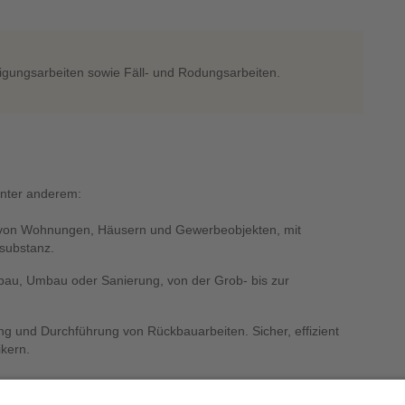
inigungsarbeiten sowie Fäll- und Rodungsarbeiten.
unter anderem:
von Wohnungen, Häusern und Gewerbeobjekten, mit
substanz.
bau, Umbau oder Sanierung, von der Grob- bis zur
ng und Durchführung von Rückbauarbeiten. Sicher, effizient
kern.