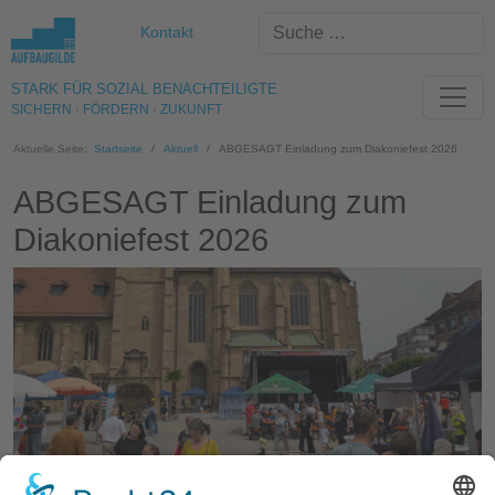
Kontakt
STARK FÜR SOZIAL BENACHTEILIGTE
SICHERN · FÖRDERN · ZUKUNFT
Aktuelle Seite:
Startseite
Aktuell
ABGESAGT Einladung zum Diakoniefest 2026
ABGESAGT Einladung zum
Diakoniefest 2026
VERANSTALTUNG LEIDER ABGESAGT Am Samstag, den 11. Juli